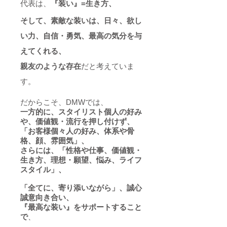
代表は、
『装い』=生き方、
そして、
素敵な装いは、日々、
欲し
い力、自信・勇気、最高の気分を与
えてくれる、
親友のような存在
だと考えていま
す。
だからこそ、DMWでは、
一方的に、スタイリスト個人の好み
や、価値観・
流行を押し付けず、
「お客様個々人の好み、体系や骨
格、顔、雰囲気」、
さらには、「性格や仕事、価値観・
生き方、理想・願望、悩み、ライフ
スタイル」、
「全てに、寄り添いながら」、誠心
誠意向き合い、
『最高
な装い』をサポートすること
で
、