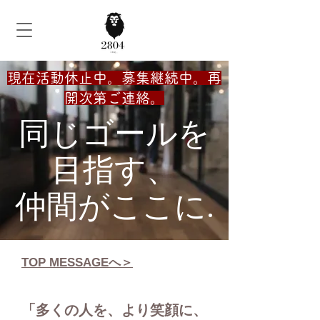
現在活動休止中。募集継続中。再
開次第ご連絡。
同じゴールを
目指す、
仲間がここに
.
TOP MESSAGEへ＞
「多くの人を、より笑顔に、