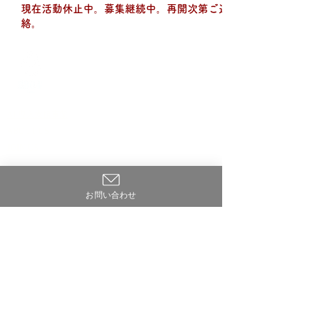
現在活動休止中。募集継続中。再開次第ご連
絡。
AI 導入支援事業
ABOUT US
JOIN US
CONTACT
お問い合わせ
contact@2804inc.com